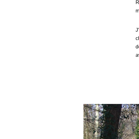
R
m
J
c
d
a