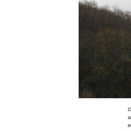
O
a
e