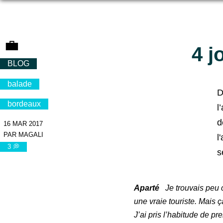
💼
4 j
BLOG
balade
D
bordeaux
l
d
16 MAR 2017
PAR MAGALI
l
3 💭
s
Aparté
Je trouvais peu
une vraie touriste. Mais 
J’ai pris l’habitude de p