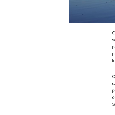
C
s
p
p
l
C
c
p
o
S