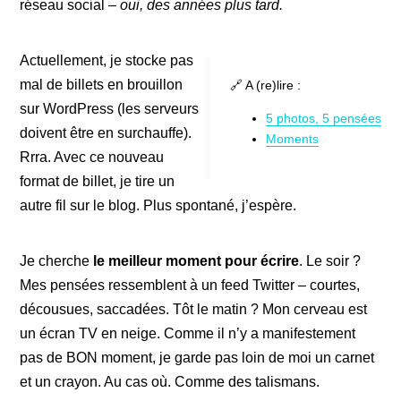
réseau social –
oui, des années plus tard.
Actuellement, je stocke pas
mal de billets en brouillon
🔗 A (re)lire :
sur WordPress (les serveurs
5 photos, 5 pensées
doivent être en surchauffe).
Moments
Rrra. Avec ce nouveau
format de billet, je tire un
autre fil sur le blog. Plus spontané, j’espère.
Je cherche
le meilleur moment pour écrire
. Le soir ?
Mes pensées ressemblent à un feed Twitter – courtes,
décousues, saccadées. Tôt le matin ? Mon cerveau est
un écran TV en neige. Comme il n’y a manifestement
pas de BON moment, je garde pas loin de moi un carnet
et un crayon. Au cas où. Comme des talismans.