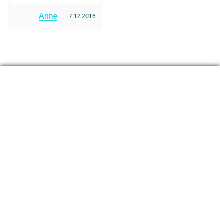
Anne
7.12.2016
A voir aussi
L’instant décisif, c’est quoi ?