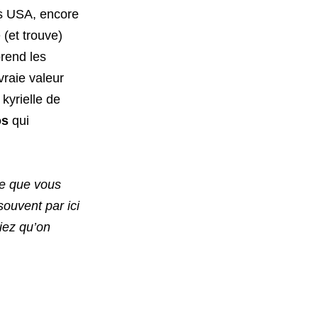
les USA, encore
(et trouve)
rend les
vraie valeur
kyrielle de
os
qui
ce que vous
souvent par ici
iez qu’on