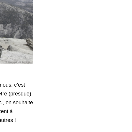
nous, c’est
être (presque)
Ici, on souhaite
tent à
autres !