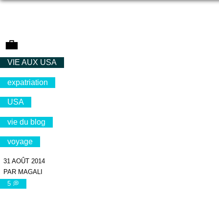
💼
VIE AUX USA
expatriation
USA
vie du blog
voyage
31 AOÛT 2014
PAR MAGALI
5 💭