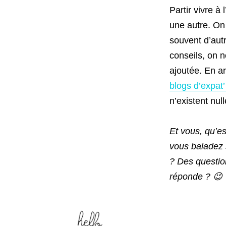
Partir vivre à
une autre. On
souvent d’aut
conseils, on n
ajoutée. En ar
blogs d’expat
n’existent null
Et vous, qu’e
vous baladez s
? Des questio
réponde ? 😉