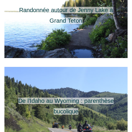
Randonnée autour de Jenny Lake à
Grand Teton
De l’Idaho au Wyoming : parenthèse
bucolique