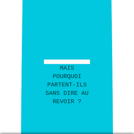
MAIS
POURQUOI
PARTENT-ILS
SANS DIRE AU
REVOIR ?