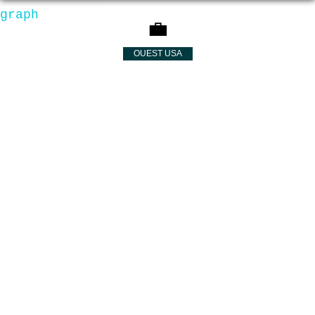
graph
💼
OUEST USA