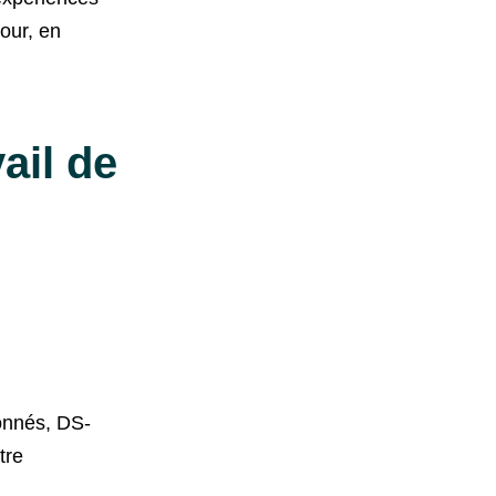
tour, en
ail de
ponnés, DS-
tre