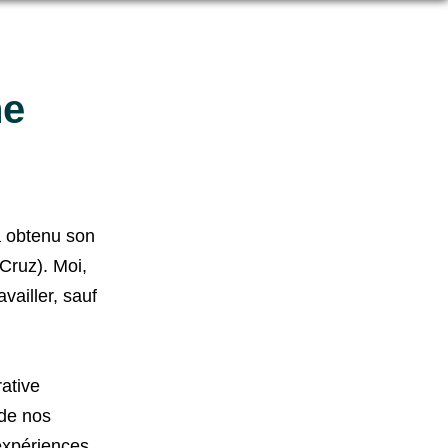
ne
a obtenu son
Cruz). Moi,
vailler, sauf
rative
 de nos
expériences