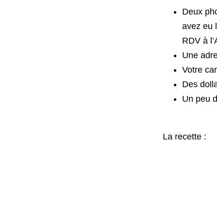
Deux phot
avez eu l
RDV à l’
Une adre
Votre ca
Des doll
Un peu d
La recette :