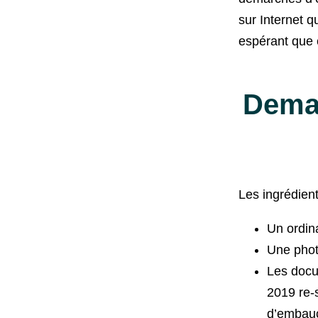
sur Internet q
espérant que 
Deman
Les ingrédient
Un ordin
Une pho
Les docu
2019 re-s
d’embauc