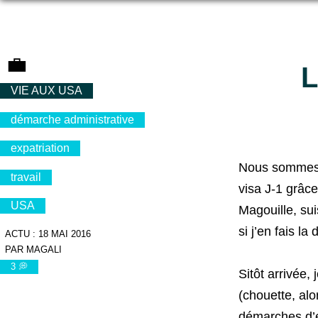
💼
L
VIE AUX USA
démarche administrative
expatriation
Nous sommes 
travail
visa J-1 grâce
USA
Magouille, sui
si j’en fais l
ACTU : 18 MAI 2016
PAR MAGALI
3 💭
Sitôt arrivée,
(chouette, alo
démarches d’e