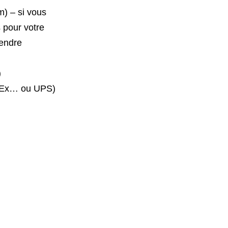
m) – si vous
s pour votre
rendre
)
edEx… ou UPS)