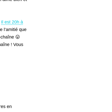
g
Il est 20h à
e l’amitié que
o-chaîne 😛
chaîne ! Vous
res en