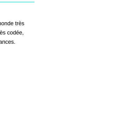
 monde très
rès codée,
gances.