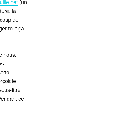
ille.net
(un
ture, la
ucoup de
ager tout ça…
c nous.
ns
ette
rçoit le
sous-titré
 Pendant ce