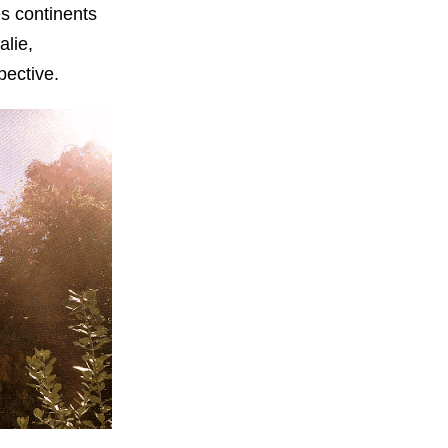
es continents
alie,
pective.