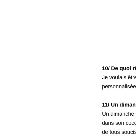
10/ De quoi r
Je voulais êtr
personnalisée
11/ Un dimanc
Un dimanche où
dans son cocon
de tous soucis