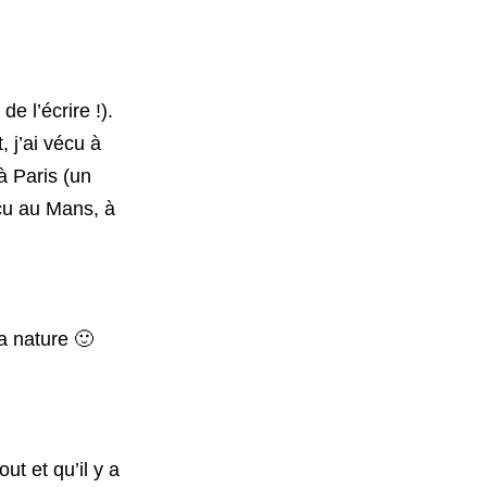
e l’écrire !).
 j’ai vécu à
à Paris (un
écu au Mans, à
la nature 🙂
ut et qu’il y a