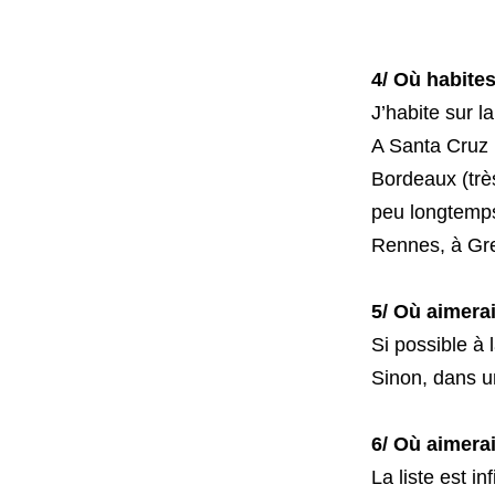
4/ Où habites
J’habite sur l
A Santa Cruz p
Bordeaux (trè
peu longtemps
Rennes, à Gre
5/ Où aimerai
Si possible à 
Sinon, dans un
6/ Où aimera
La liste est in