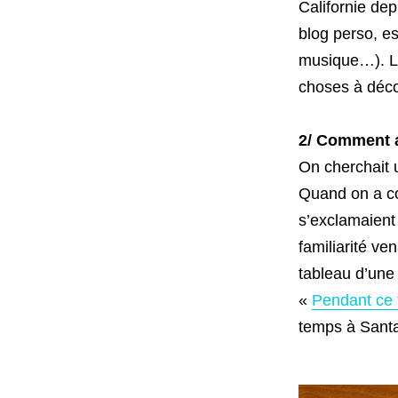
Californie dep
blog perso, es
musique…). L
choses à décou
2/ Comment a
On cherchait 
Quand on a co
s’exclamaient
familiarité ve
tableau d’une 
«
Pendant ce 
temps à Santa