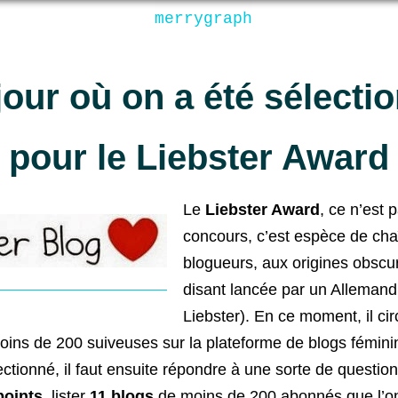
merrygraph
jour où on a été sélecti
pour le Liebster Award
Le
Liebster Award
, ce n’est 
concours, c’est espèce de cha
blogueurs, aux origines obscur
disant lancée par un Allema
Liebster). En ce moment, il cir
oins de 200 suiveuses sur la plateforme de blogs fémini
lectionné, il faut ensuite répondre à une sorte de questio
points
, lister
11 blogs
de moins de 200 abonnés que l’on