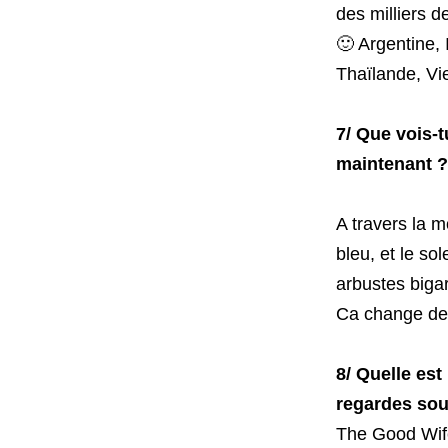
des milliers d
🙂 Argentine, 
Thaïlande, Vi
7/ Que vois-tu
maintenant ?
A travers la m
bleu, et le sol
arbustes biga
Ca change de l
8/ Quelle est 
regardes sou
The Good Wife