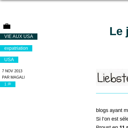
💼
Le 
VIE AUX USA
expatriation
USA
7 NOV 2013
PAR MAGALI
1 💭
blogs ayant m
Si l’on est sé
Proust en
11 