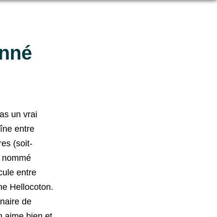
onné
pas un vrai
îne entre
es (soit-
nd nommé
cule entre
ne Hellocoton.
nnaire de
 aime bien et