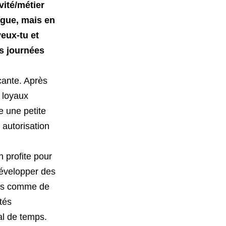
vité/métier
vague, mais en
veux-tu et
es journées
cante. Après
 loyaux
e une petite
 autorisation
n profite pour
développer des
nées comme de
tés
l de temps.