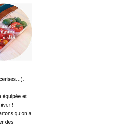
 cerises…).
te équipée et
hiver !
artons qu’on a
er des