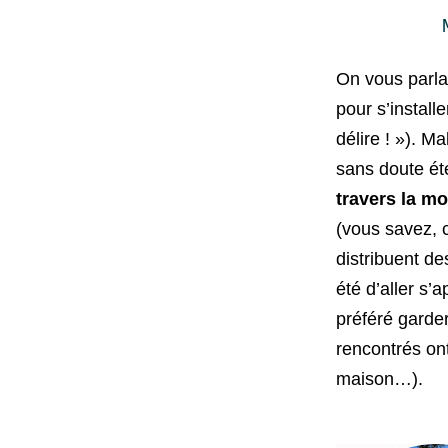
On vous parla
pour s’install
délire ! »). M
sans doute ét
travers la m
(vous savez, c
distribuent de
été d’aller s’
préféré garde
rencontrés ont
maison…).