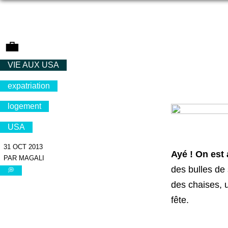
💼
VIE AUX USA
expatriation
logement
USA
31 OCT 2013
Ayé !
On est
PAR MAGALI
des bulles de 
💭
des chaises, un
fête.