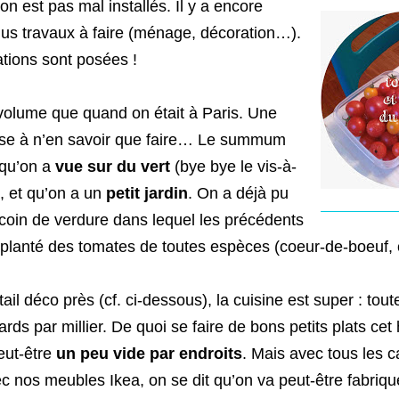
n est pas mal installés. Il y a encore
s travaux à faire (ménage, décoration…).
ations sont posées !
volume que quand on était à Paris. Une
se à n’en savoir que faire… Le summum
 qu’on a
vue sur du vert
(bye bye le vis-à-
!), et qu’on a un
petit jardin
. On a déjà pu
 coin de verdure dans lequel les précédents
t planté des tomates de toutes espèces (coeur-de-boeuf,
ail déco près (cf. ci-dessous), la cuisine est super : tou
rds par millier. De quoi se faire de bons petits plats cet 
eut-être
un peu vide par endroits
. Mais avec tous les c
c nos meubles Ikea, on se dit qu’on va peut-être fabriqu