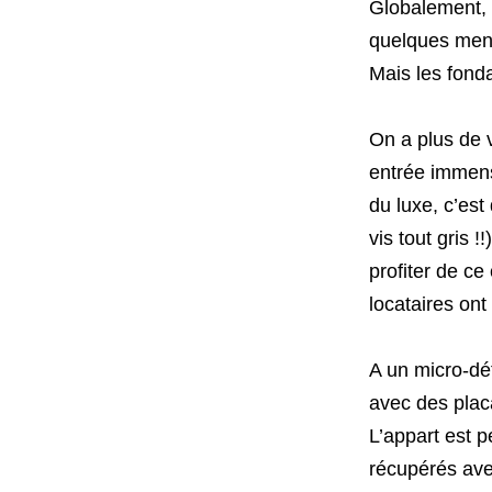
Globalement, o
quelques menu
Mais les fond
On a plus de 
entrée immen
du luxe, c’est
vis tout gris !
profiter de ce
locataires on
A un micro-dét
avec des placa
L’appart est p
récupérés ave