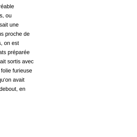
réable
is, ou
sait une
lus proche de
, on est
hats préparée
ait sortis avec
 folie furieuse
u’on avait
 debout, en