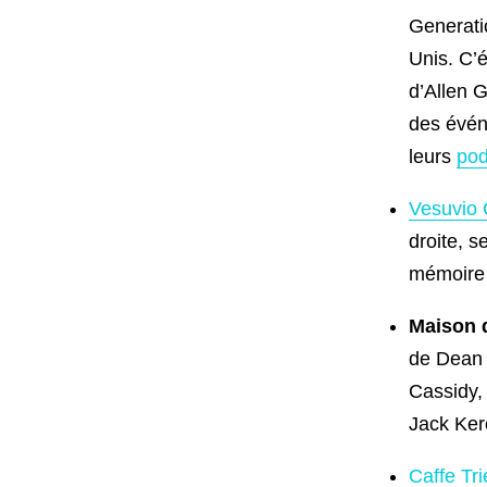
Generati
Unis. C’é
d’Allen G
des évén
leurs
pod
Vesuvio 
droite, s
mémoire d
Maison d
de Dean M
Cassidy,
Jack Ker
Caffe Tri