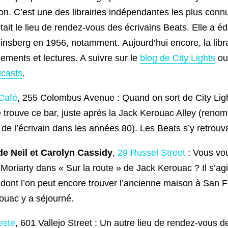
on. C’est une des librairies indépendantes les plus conn
tait le lieu de rendez-vous des écrivains Beats. Elle a é
insberg en 1956, notamment. Aujourd’hui encore, la libra
ements et lectures. A suivre sur le
blog de City Lights
ou 
casts
.
Café
, 255 Colombus Avenue : Quand on sort de City Ligh
e trouve ce bar, juste après la Jack Kerouac Alley (renom
e l’écrivain dans les années 80). Les Beats s’y retrouva
e Neil et Carolyn Cassidy
,
29 Russel Street
: Vous vo
oriarty dans « Sur la route » de Jack Kerouac ? Il s’agi
 dont l’on peut encore trouver l’ancienne maison à San F
ouac y a séjourné.
este
, 601 Vallejo Street : Un autre lieu de rendez-vous d