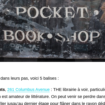
ans leurs pas, voici 5 balises :
hts
,
261 Columbus Avenue
: THE librairie à voir, particu
est amateur de littérature. On peut venir se perdre dans
filer jusqu’au dernier étage pour flâner dans le rayon déd