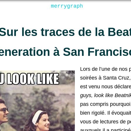
merrygraph
Sur les traces de la Bea
eneration à San Francis
Lors de l’une de nos 
soirées à Santa Cru
est venu nous déclare
guys, look like Beatni
pas compris pourquoi
bien rigolé. Il évoquai
vous de lectures de p
auxquels il a particip