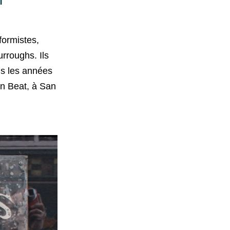
n
formistes,
rroughs. Ils
ns les années
on Beat, à San