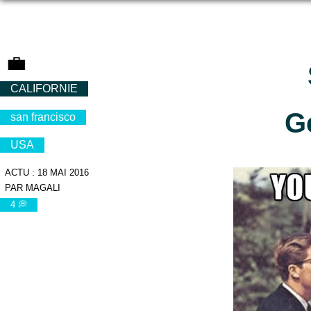
💼
CALIFORNIE
G
san francisco
USA
ACTU : 18 MAI 2016
PAR MAGALI
4 💭