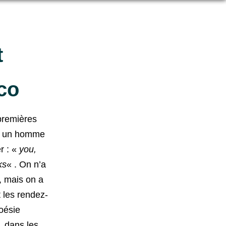
t
co
premières
z, un homme
r : «
you,
ks
« . On n’a
, mais on a
t les rendez-
oésie
é, dans les