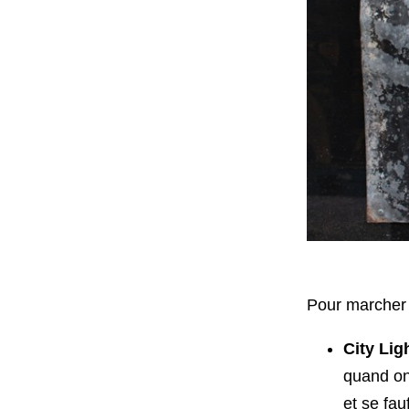
Pour marcher d
City Lig
quand on 
et se fau