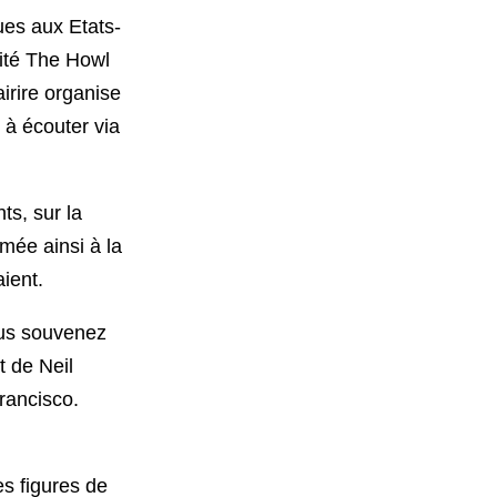
ues aux Etats-
dité The Howl
irire organise
à écouter via
ts, sur la
mée ainsi à la
ient.
us souvenez
t de Neil
rancisco.
es figures de