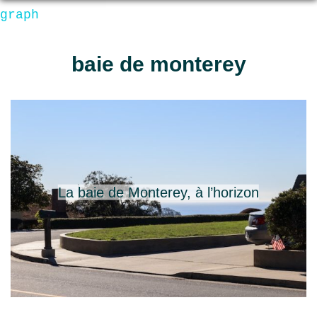
graph
baie de monterey
La baie de Monterey, à l’horizon