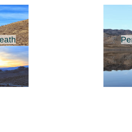
Death
Per