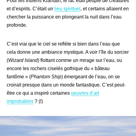
Pour les Indiens Klamath, le lac était peuplé de créatures
et d’esprits. C’était un
lieu spirituel
, et certains allaient en
chercher la puissance en plongeant la nuit dans l’eau
profonde.
C’est vrai que le ciel se reflète si bien dans l’eau que
cela donne une ambiance mystique. A voir l’île du sorcier
(
Wizard Island
) flottant comme un mirage sur l’eau, ou
encore les rochers ciselés gothique du « bâteau
fantôme » (
Phantom Ship
) émergeant de l’eau, on se
croirait presque dans un monde fantastique. C’est peut-
être ce qui a inspiré certaines
oeuvres d’art
improbables
? (!)