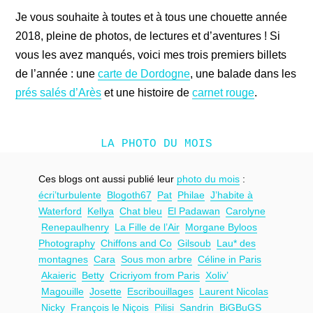
Je vous souhaite à toutes et à tous une chouette année
2018, pleine de photos, de lectures et d’aventures ! Si
vous les avez manqués, voici mes trois premiers billets
de l’année : une
carte de Dordogne
, une balade dans les
prés salés d’Arès
et une histoire de
carnet rouge
.
LA PHOTO DU MOIS
Ces blogs ont aussi publié leur
photo du mois
:
écri’turbulente
Blogoth67
Pat
Philae
J’habite à
Waterford
Kellya
Chat bleu
El Padawan
Carolyne
Renepaulhenry
La Fille de l’Air
Morgane Byloos
Photography
Chiffons and Co
Gilsoub
Lau* des
montagnes
Cara
Sous mon arbre
Céline in Paris
Akaieric
Betty
Cricriyom from Paris
Xoliv’
Magouille
Josette
Escribouillages
Laurent Nicolas
Nicky
François le Niçois
Pilisi
Sandrin
BiGBuGS