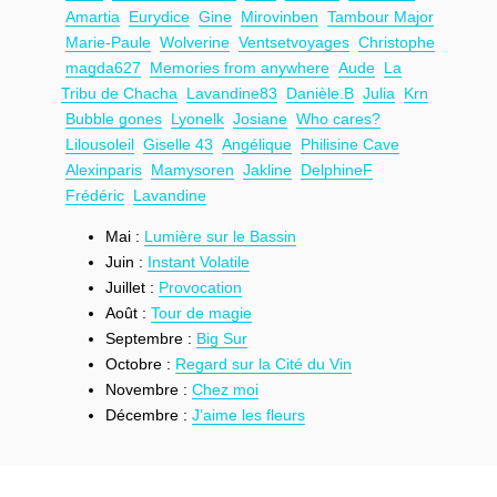
Amartia
Eurydice
Gine
Mirovinben
Tambour Major
Marie-Paule
Wolverine
Ventsetvoyages
Christophe
magda627
Memories from anywhere
Aude
La
Tribu de Chacha
Lavandine83
Danièle.B
Julia
Krn
Bubble gones
Lyonelk
Josiane
Who cares?
Lilousoleil
Giselle 43
Angélique
Philisine Cave
Alexinparis
Mamysoren
Jakline
DelphineF
Frédéric
Lavandine
Mai :
Lumière sur le Bassin
Juin :
Instant Volatile
Juillet :
Provocation
Août :
Tour de magie
Septembre :
Big Sur
Octobre :
Regard sur la Cité du Vin
Novembre :
Chez moi
Décembre :
J’aime les fleurs