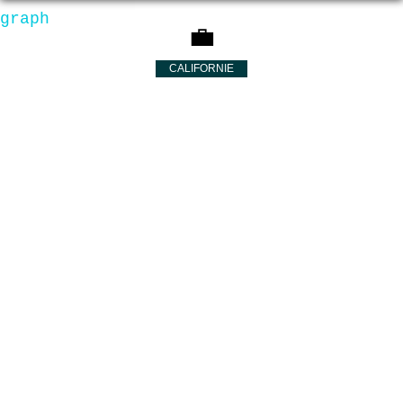
graph
💼
CALIFORNIE