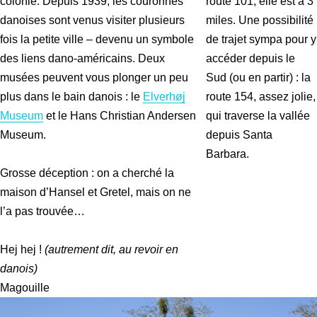
colonie. Depuis 1939, les couronnes
route 101, elle est à 3
danoises sont venus visiter plusieurs
miles. Une possibilité
fois la petite ville – devenu un symbole
de trajet sympa pour y
des liens dano-américains. Deux
accéder depuis le
musées peuvent vous plonger un peu
Sud (ou en partir) : la
plus dans le bain danois : le
Elverhøj
route 154, assez jolie,
Museum
et le Hans Christian Andersen
qui traverse la vallée
Museum.
depuis Santa
Barbara.
Grosse déception : on a cherché la
maison d’Hansel et Gretel, mais on ne
l’a pas trouvée…
Hej hej !
(autrement dit, au revoir en
danois)
Magouille