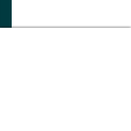
-->
---