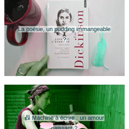
La poésie, un pudding immangeable
?
📠 Machine à écrire : un amour
naissant ?