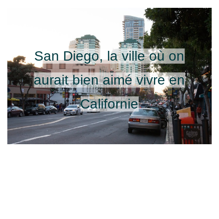
San Diego, la ville où on
aurait bien aimé vivre en
Californie