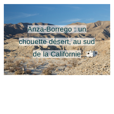
Anza-Borrego : un
chouette désert, au sud
de la Californie