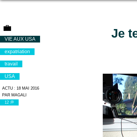
💼
Je t
VIE AUX USA
expatriation
travail
USA
ACTU : 18 MAI 2016
PAR MAGALI
12 💭