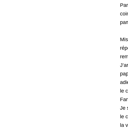
Par
coi
pam
Mis
rép
rem
J’a
pap
adi
le 
Far
Je 
le 
la 