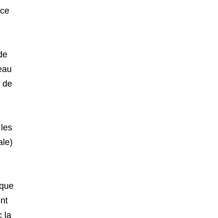
nce
de
eau
e de
 les
ale)
 que
nt
 la