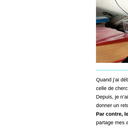
Quand j’ai dé
celle de cherc
Depuis, je n’a
donner un ret
Par contre, l
partage mes a