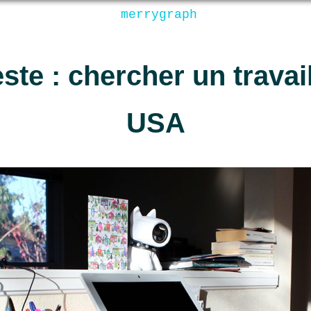
merrygraph
este : chercher un travai
USA