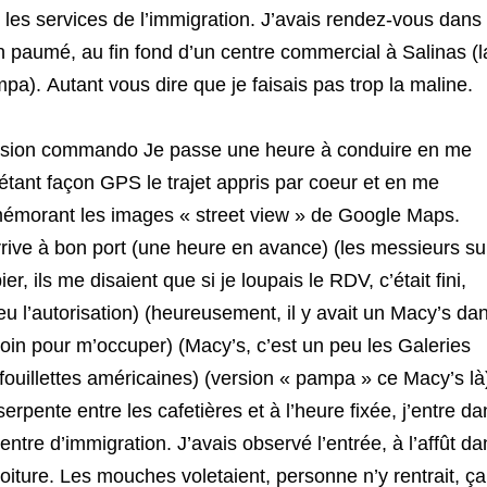
 les services de l’immigration. J’avais rendez-vous dans
n paumé, au fin fond d’un centre commercial à Salinas (l
pa). Autant vous dire que je faisais pas trop la maline.
sion commando Je passe une heure à conduire en me
étant façon GPS le trajet appris par coeur et en me
émorant les images « street view » de Google Maps.
rrive à bon port (une heure en avance) (les messieurs su
ier, ils me disaient que si je loupais le RDV, c’était fini,
eu l’autorisation) (heureusement, il y avait un Macy’s da
coin pour m’occuper) (Macy’s, c’est un peu les Galeries
fouillettes américaines) (version « pampa » ce Macy’s là
serpente entre les cafetières et à l’heure fixée, j’entre da
centre d’immigration. J’avais observé l’entrée, à l’affût da
voiture. Les mouches voletaient, personne n’y rentrait, ça