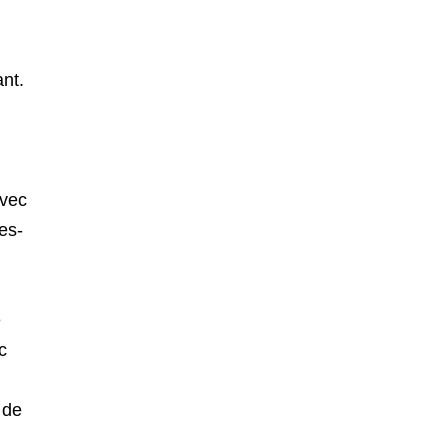
nt.
,
avec
es-
e
c
 de