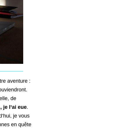
re aventure :
ouviendront.
lle, de
, je l’ai eue
.
d’hui, je vous
onnes en quête