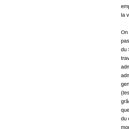
emp
la 
On 
pas
du 
tra
adm
adm
gen
(
te
grâ
que
du 
mon