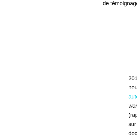
de témoignag
201
nou
aut
wo
(ra
sur
doc