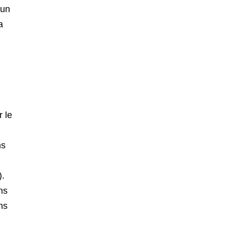
 un
a
r le
ns
).
ns
ns