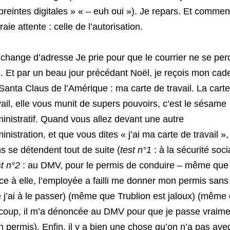
reintes digitales » « – euh oui »). Je repars. Et comme
vraie attente : celle de l’autorisation.
change d’adresse Je prie pour que le courrier ne se per
. Et par un beau jour précédant Noël, je reçois mon cad
Santa Claus de l’Amérique : ma carte de travail. La cart
vail, elle vous munit de supers pouvoirs, c’est le sésame
inistratif. Quand vous allez devant une autre
inistration, et que vous dites « j’ai ma carte de travail »,
s se détendent tout de suite (
test n°1
: à la sécurité soci
st n°2
: au DMV, pour le permis de conduire – même que
ce à elle, l’employée a failli me donner mon permis sans
 j’ai à le passer) (même que Trublion est jaloux) (même
coup, il m’a dénoncée au DMV pour que je passe vraime
 permis). Enfin, il y a bien une chose qu’on n’a pas avec