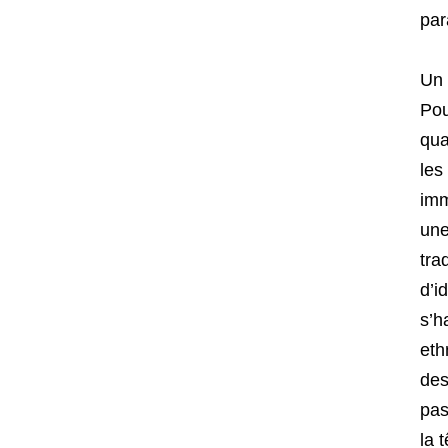
par
Un 
Pou
qua
les
imm
une
tra
d’i
s’h
eth
des
pas
la 