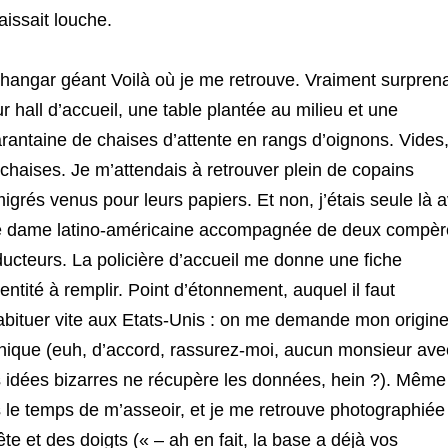
aissait louche.
hangar géant Voilà où je me retrouve. Vraiment surprena
r hall d’accueil, une table plantée au milieu et une
rantaine de chaises d’attente en rangs d’oignons. Vides
 chaises. Je m’attendais à retrouver plein de copains
igrés venus pour leurs papiers. Et non, j’étais seule là 
 dame latino-américaine accompagnée de deux compèr
ducteurs. La policière d’accueil me donne une fiche
dentité à remplir. Point d’étonnement, auquel il faut
abituer vite aux Etats-Unis : on me demande mon origin
nique (euh, d’accord, rassurez-moi, aucun monsieur ave
 idées bizarres ne récupère les données, hein ?). Même
 le temps de m’asseoir, et je me retrouve photographiée
tête et des doigts (« – ah en fait, la base a déjà vos