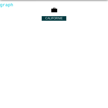
graph
💼
CALIFORNIE