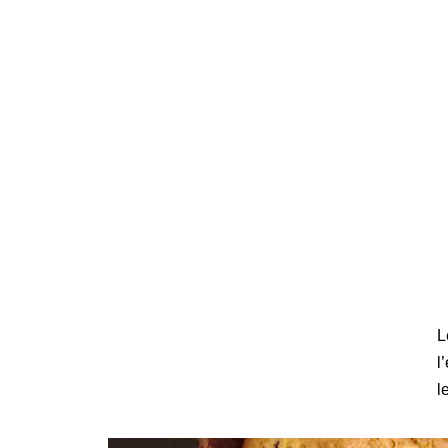
L
l
l