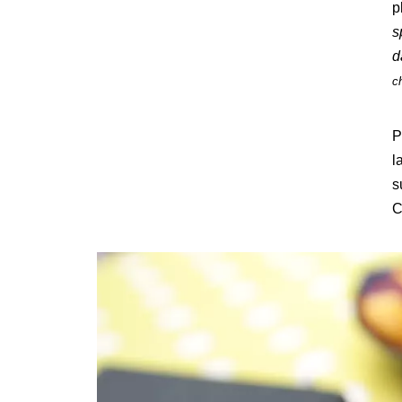
p
s
d
c
P
l
s
C