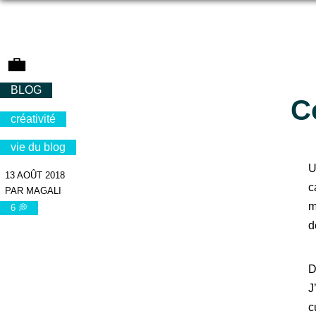
💼
BLOG
C
créativité
vie du blog
U
13 AOÛT 2018
c
PAR MAGALI
m
6 💭
d
D
J
c