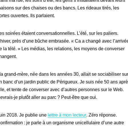
ans ma rue, les soirs d’été, les gens s’installaient devant leurs
aisons sur des chaises ou des bancs. Les rideaux tirés, les
ortes ouvertes. Ils parlaient.
es soirées étaient conversationnelles. L’été, sur les paliers.
’hiver, près d’une bûche embrasée. « Ca a changé avec l’arrivé
e la télé. » Les médias, les relations, les moyens de converser
hangent.
a grand-mère, née dans les années 30, allait se sociabiliser su
n banc d’un jardin public de Périgueux. Je suis née 50 ans apr
lle, et tente de converser avec d’autres personnes sur le Web.
evrais-je plutôt aller au parc ? Peut-être que oui.
uin 2018. Je publie une
lettre à mon lecteur
. Zéro réponse.
onfirmation : je parle à un organisme unicellulaire d’une autre