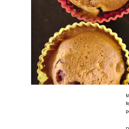
M
f
p