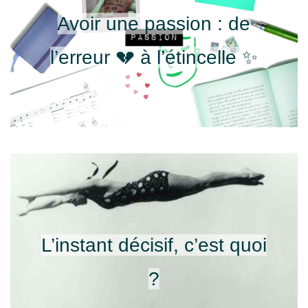
Avoir une passion : de
l’erreur 💔 à l’étincelle ✨
L’instant décisif, c’est quoi
?