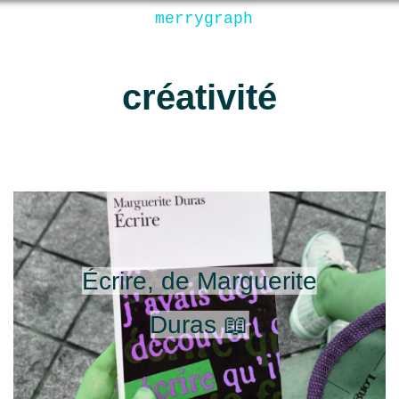
merrygraph
créativité
Écrire, de Marguerite
Duras 📖