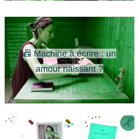
📠 Machine à écrire : un
amour naissant ?